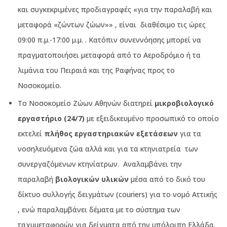
και συγκεκριμένες προδιαγραφές «για την παραλαβή και
μεταφορά «ζώντων ζώων»» , είναι
διαθέσιμο τις ώρες
09:00 π.μ.-17:00 μ.μ. . Κατόπιν συνεννόησης μπορεί να
πραγματοποιήσει μεταφορά από το Αεροδρόμιο ή τα
λιμάνια του Πειραιά και της Ραφήνας προς το
Νοσοκομείο.
Το Νοσοκομείο Ζώων Αθηνών διατηρεί
μικροβιολογικό
εργαστήριο (24/7)
με εξειδικευμένο προσωπικό το οποίο
εκτελεί
πλήθος εργαστηριακών εξετάσεων
για τα
νοσηλευόμενα ζώα αλλά και για τα κτηνιατρεία
των
συνεργαζόμενων κτηνίατρων.
Αναλαμβάνει την
παραλαβή
βιολογικών υλικών
μέσα από το δικό του
δίκτυο συλλογής δειγμάτων (couriers) για το νομό Αττικής
, ενώ παραλαμβάνει δέματα με το σύστημα των
ταχυμεταφορών για δείγματα από την υπόλοιπη Ελλάδα.